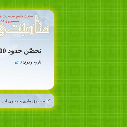
تحصّن حدود 500 نفر از روحانیون و طلاب (1286ش)
تاریخ وقوع:
3 تیر
کلیه حقوق مادی و معنوی این و