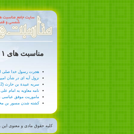
مناسبت های ۱ ربیع الاول
هجرت رسول خدا صلی الله علیه و
نزول آيه اى در شأن امیرالمومن
سريه عبيدة بن حارث (2 هجری قمری )
نامه معاويه به امام على (36 هجری قمری 
ماموريت موفق عباسى براى نبرد 
كشته شدن مسور بن مخرمه در خان
کلیه حقوق مادی و معنوی این و