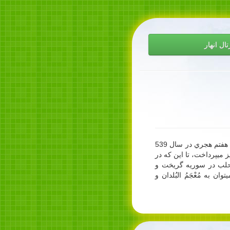
تال انهار
عبداللَّه ياقوت بن عبداللَّه رومي معروف به ياقوت حِمَوي از ادباي شهير قرن هفتم هجري در سال 539
 مي‏پرداخت، تا اين كه در
 حلب در سوريه گريخت و
 به مُعْجَمُ البُلدان و