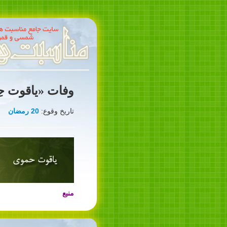
وفات «ياقوت حِمَ
تاریخ وقوع:
20 رمضان
منبع