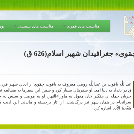
مناسبت های قمری
مناسبت های شمسی
پور
وی» جغرافیدان شهير اسلام(626 ق)
ق در بغداد به دنيا آمد. او سفرهاي بسيار كرد و ضمن اين سفرها به مطالعه نيز
جريان حمله ‏ي چنگيز خان مغول به ماوراءالنهر، او به موصل و سپس به
سرانجام در همان شهر نيز درگذشت. از آثار برجسته و ماندني اين اديب مي‏توان
مُعْجَمُ الاُدَبا اشاره كرد.